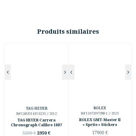
Produits similaires
ROLEX
TAG HEUER
Ref 126720VTNR-1 // 2023
Ref CAR2014.FC6235 // 2012
ROLEX GMT-Master II
TAG HEUER Carrera
« Sprite » Stickers
Chronograph Calibre 1887
Le
Le
17900
€
5200
€
2950
€