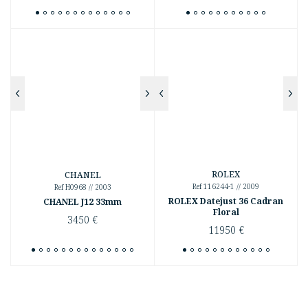
prix
prix
initial
actuel
était :
est :
5200 €.
2950 €.
ROLEX
CHANEL
Ref 116244-1 // 2009
Ref H0968 // 2003
ROLEX Datejust 36 Cadran
CHANEL J12 33mm
Floral
3450
€
11950
€