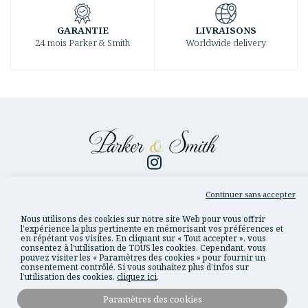
GARANTIE
LIVRAISONS
24 mois Parker & Smith
Worldwide delivery
Continuer sans accepter
Toutes les marques
Nous utilisons des cookies sur notre site Web pour vous offrir
Nous contacter
l'expérience la plus pertinente en mémorisant vos préférences et
Conditions générales de vente
en répétant vos visites. En cliquant sur « Tout accepter », vous
consentez à l'utilisation de TOUS les cookies. Cependant, vous
Politique de confidentialité
pouvez visiter les « Paramètres des cookies » pour fournir un
consentement contrôlé. Si vous souhaitez plus d’infos sur
Mentions légales
l’utilisation des cookies,
cliquez ici
.
Expédition et livraison
Modes de paiement
Paramètres des cookies