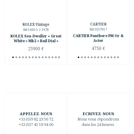
CARTIER
ROLEX Vintage
Ref 1057917
Ref 1665-1 // 1978
CARTIER Panthere PM Or &
ROLEX Sea-Dweller « Great
Acier
White » Mk2 « Rail Dial »
4750
€
25900
€
APPELEZ-NOUS
ECRIVEZ-NOUS
+33 (0)9 82 29 56 72
Nous vous répondrons
+33 (0)7 45 18 94 00
dans les 24 heures.