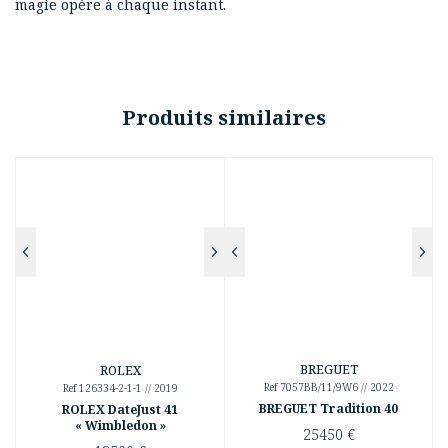
magie opère à chaque instant.
Produits similaires
BREGUET
ROLEX
Ref 7057BB/11/9W6 // 2022
Ref 126334-2-1-1 // 2019
BREGUET Tradition 40
ROLEX DateJust 41
« Wimbledon »
25450
€