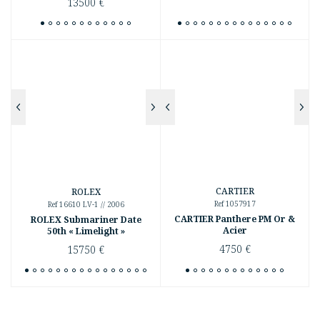
13500
€
CARTIER
ROLEX
Ref 1057917
Ref 16610 LV-1 // 2006
CARTIER Panthere PM Or &
ROLEX Submariner Date
Acier
50th « Limelight »
4750
€
15750
€